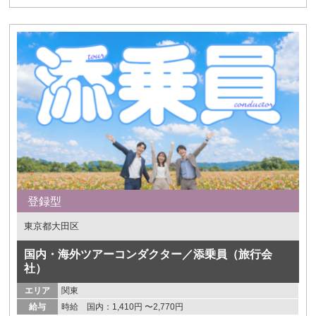
登録型
東京都大田区
国内・海外ツアーコンダクター／添乗員（旅行会
社）
エリア
関東
給与
時給 国内：1,410円 〜2,770円