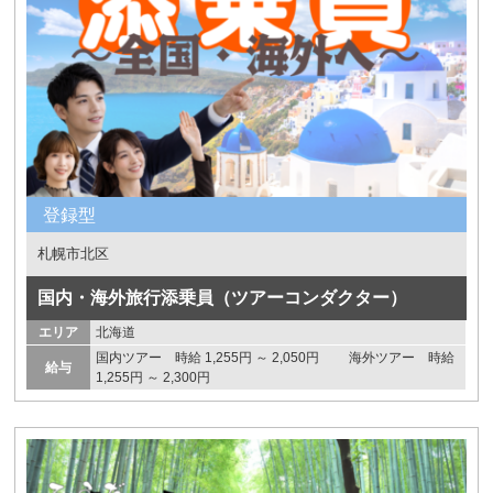
登録型
札幌市北区
国内・海外旅行添乗員（ツアーコンダクター）
エリア
北海道
国内ツアー 時給 1,255円 ～ 2,050円 海外ツアー 時給
給与
1,255円 ～ 2,300円