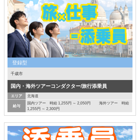
登録型
千歳市
国内・海外ツアーコンダクター/旅行添乗員
エリア
北海道
国内ツアー 時給 1,255円 ～ 2,050円 海外ツアー 時給
給与
1,255円 ～ 2,300円