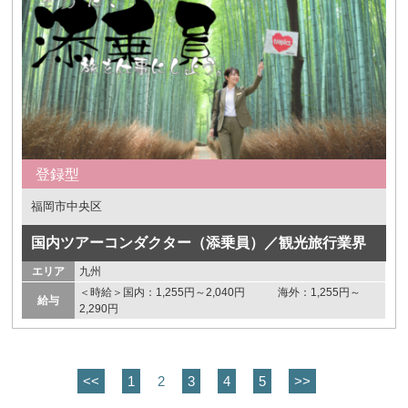
登録型
福岡市中央区
国内ツアーコンダクター（添乗員）／観光旅行業界
エリア
九州
＜時給＞国内：1,255円～2,040円 海外：1,255円～
給与
2,290円
<<
1
2
3
4
5
>>