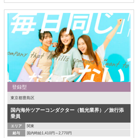
登録型
東京都豊島区
国内海外ツアーコンダクター（観光業界）／旅行添
乗員
エリア
関東
給与
国内時給1,410円～2,770円